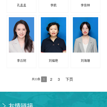
孔孟孟
李航
李佳林
李丘轲
刘福艳
刘海珊
2
3
下页
共33条
1
友情链接