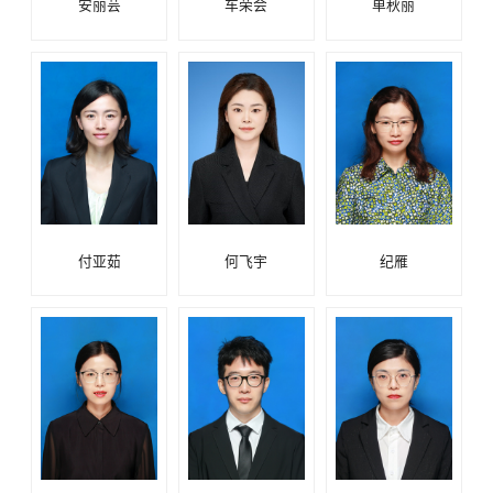
安丽芸
车荣会
单秋丽
付亚茹
何飞宇
纪雁