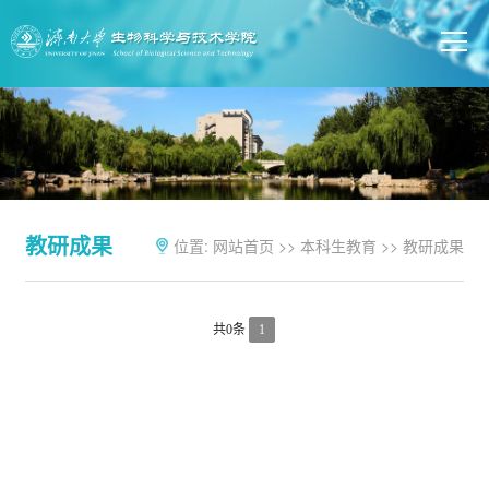
教研成果
位置:
网站首页
>>
本科生教育
>>
教研成果
共0条
1