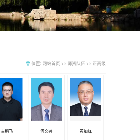
位置:
网站首页
>>
师资队伍
>>
正高级
古鹏飞
何文兴
黄加栋