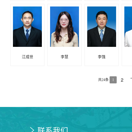
江成世
李慧
李强
2
共24条
1
联系我们