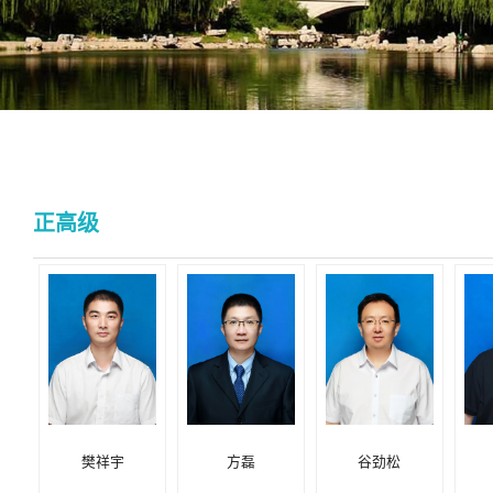
正高级
樊祥宇
方磊
谷劲松