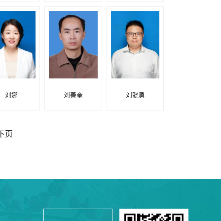
刘娜
刘善奎
刘骁勇
下页